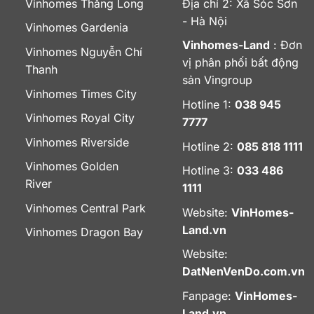
Vinhomes Thăng Long
Địa chỉ 2: Xã Sóc Sơn
- Hà Nội
Vinhomes Gardenia
Vinhomes-Land
: Đơn
Vinhomes Nguyễn Chí
vị phân phối bất động
Thanh
sản Vingroup
Vinhomes Times City
Hotline 1:
038 945
Vinhomes Royal City
7777
Vinhomes Riverside
Hotline 2:
085 818 1111
Vinhomes Golden
Hotline 3:
033 486
River
1111
Vinhomes Central Park
Website:
VinHomes-
Land.vn
Vinhomes Dragon Bay
Website:
DatNenVenDo.com.vn
Fanpage:
VinHomes-
Land.vn