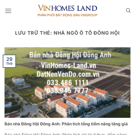
Bỏ
qua
nội
dung
LƯU TRỮ THẺ:
NHÀ NGÕ Ô TÔ ĐÔNG HỘI
29
Th9
Bán nhà Đông Hội Đông Anh: Phân tích tổng tiềm năng tăng giá
Bán nhà Đông Hội Đông Anh: Phân tích giá trị ở thực, tiềm năng