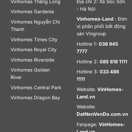
Vinhomes Thăng Long
Địa chỉ 2: Xã Sóc Sơn
- Hà Nội
Vinhomes Gardenia
Vinhomes-Land
: Đơn
Vinhomes Nguyễn Chí
vị phân phối bất động
Thanh
sản Vingroup
Vinhomes Times City
Hotline 1:
038 945
Vinhomes Royal City
7777
Vinhomes Riverside
Hotline 2:
085 818 1111
Vinhomes Golden
Hotline 3:
033 486
River
1111
Vinhomes Central Park
Website:
VinHomes-
Land.vn
Vinhomes Dragon Bay
Website:
DatNenVenDo.com.vn
Fanpage:
VinHomes-
Land.vn