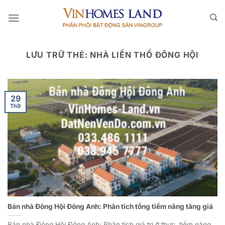
Bỏ
qua
nội
dung
LƯU TRỮ THẺ:
NHÀ LIỀN THỔ ĐÔNG HỘI
29
Th9
Bán nhà Đông Hội Đông Anh: Phân tích tổng tiềm năng tăng giá
Bán nhà Đông Hội Đông Anh: Phân tích giá trị ở thực, tiềm năng