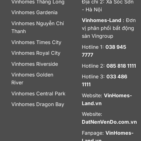
Vinhomes Thăng Long
Địa chỉ 2: Xã Sóc Sơn
- Hà Nội
Vinhomes Gardenia
Vinhomes-Land
: Đơn
Vinhomes Nguyễn Chí
vị phân phối bất động
Thanh
sản Vingroup
Vinhomes Times City
Hotline 1:
038 945
Vinhomes Royal City
7777
Vinhomes Riverside
Hotline 2:
085 818 1111
Vinhomes Golden
Hotline 3:
033 486
River
1111
Vinhomes Central Park
Website:
VinHomes-
Land.vn
Vinhomes Dragon Bay
Website:
DatNenVenDo.com.vn
Fanpage:
VinHomes-
Land.vn