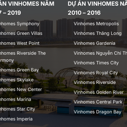
ÁN VINHOMES NĂM
DỰ ÁN VINHOMES N
7 – 2019
2010 – 2016
nhomes Symphony
Vinhomes Metropolis
nhomes Green Villas
Vinhomes Thăng Long
nhomes West Point
Vinhomes Gardenia
nhomes Riverside The
Vinhomes Nguyễn Chí T
rmony
Vinhomes Times City
nhomes Green Bay
Vinhomes Royal City
nhomes Skylake
Vinhomes Riverside
nhomes New Center
Vinhomes Golden River
nhomes Marina
Vinhomes Central Park
nhomes Star City
Vinhomes Dragon Bay
nhomes Imperia