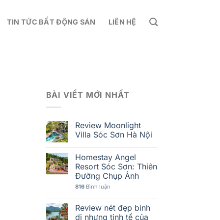
TIN TỨC BẤT ĐỘNG SẢN
LIÊN HỆ
BÀI VIẾT MỚI NHẤT
-
Review Moonlight
Villa Sóc Sơn Hà Nội
Homestay Angel
Resort Sóc Sơn: Thiên
Đường Chụp Ảnh
816
Bình luận
Review nét đẹp bình
dị nhưng tinh tế của