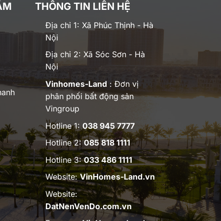
ĂM
THÔNG TIN LIÊN HỆ
Địa chỉ 1: Xã Phúc Thịnh - Hà
Nội
Địa chỉ 2: Xã Sóc Sơn - Hà
Nội
Vinhomes-Land
: Đơn vị
hanh
phân phối bất động sản
Vingroup
Hotline 1:
038 945 7777
Hotline 2:
085 818 1111
Hotline 3:
033 486 1111
Website:
VinHomes-Land.vn
Website:
DatNenVenDo.com.vn