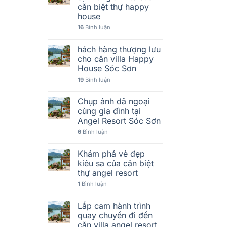
căn biệt thự happy
house
16
Bình luận
hách hàng thượng lưu
cho căn villa Happy
House Sóc Sơn
19
Bình luận
Chụp ảnh dã ngoại
cùng gia đình tại
Angel Resort Sóc Sơn
6
Bình luận
Khám phá vẻ đẹp
kiêu sa của căn biệt
thự angel resort
1
Bình luận
Lắp cam hành trình
quay chuyến đi đến
căn villa angel resort