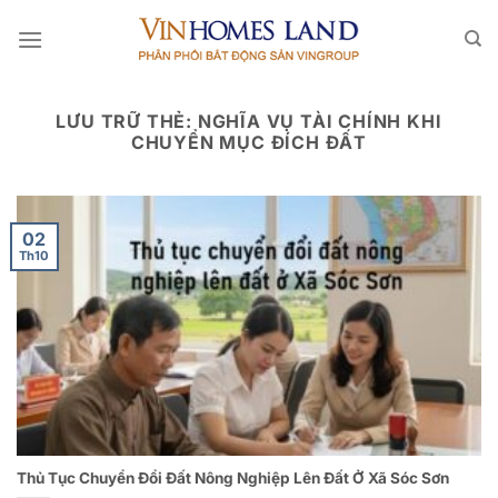
Bỏ
qua
nội
dung
LƯU TRỮ THẺ:
NGHĨA VỤ TÀI CHÍNH KHI
CHUYỂN MỤC ĐÍCH ĐẤT
02
Th10
Thủ Tục Chuyển Đổi Đất Nông Nghiệp Lên Đất Ở Xã Sóc Sơn