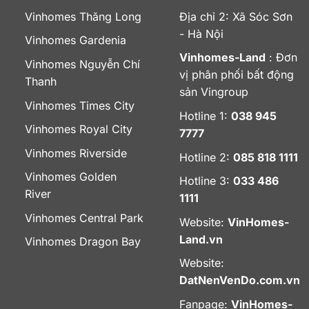
Vinhomes Thăng Long
Địa chỉ 2: Xã Sóc Sơn
- Hà Nội
Vinhomes Gardenia
Vinhomes-Land
: Đơn
Vinhomes Nguyễn Chí
vị phân phối bất động
Thanh
sản Vingroup
Vinhomes Times City
Hotline 1:
038 945
Vinhomes Royal City
7777
Vinhomes Riverside
Hotline 2:
085 818 1111
Vinhomes Golden
Hotline 3:
033 486
River
1111
Vinhomes Central Park
Website:
VinHomes-
Land.vn
Vinhomes Dragon Bay
Website:
DatNenVenDo.com.vn
Fanpage:
VinHomes-