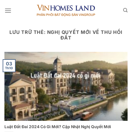
Bỏ
qua
nội
dung
LƯU TRỮ THẺ:
NGHỊ QUYẾT MỚI VỀ THU HỒI
ĐẤT
03
Th10
Luật Đất Đai 2024 Có Gì Mới? Cập Nhật Nghị Quyết Mới