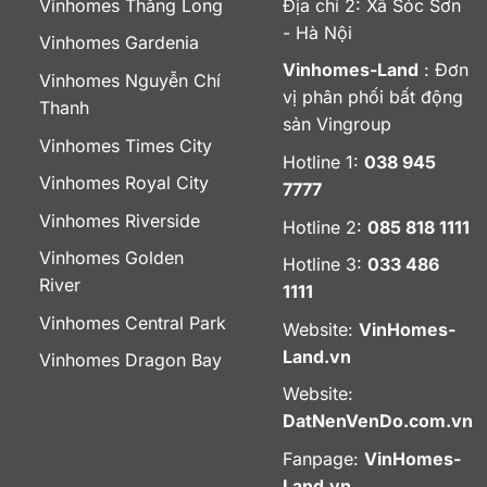
Vinhomes Thăng Long
Địa chỉ 2: Xã Sóc Sơn
- Hà Nội
Vinhomes Gardenia
Vinhomes-Land
: Đơn
Vinhomes Nguyễn Chí
vị phân phối bất động
Thanh
sản Vingroup
Vinhomes Times City
Hotline 1:
038 945
Vinhomes Royal City
7777
Vinhomes Riverside
Hotline 2:
085 818 1111
Vinhomes Golden
Hotline 3:
033 486
River
1111
Vinhomes Central Park
Website:
VinHomes-
Land.vn
Vinhomes Dragon Bay
Website:
DatNenVenDo.com.vn
Fanpage:
VinHomes-
Land.vn