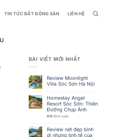
TIN TỨC BẤT ĐỘNG SẢN
LIÊN HỆ
ÂU
BÀI VIẾT MỚI NHẤT
ư
Review Moonlight
Villa Sóc Sơn Hà Nội
Homestay Angel
Resort Sóc Sơn: Thiên
Đường Chụp Ảnh
816
Bình luận
Review nét đẹp bình
dị nhưng tinh tế của