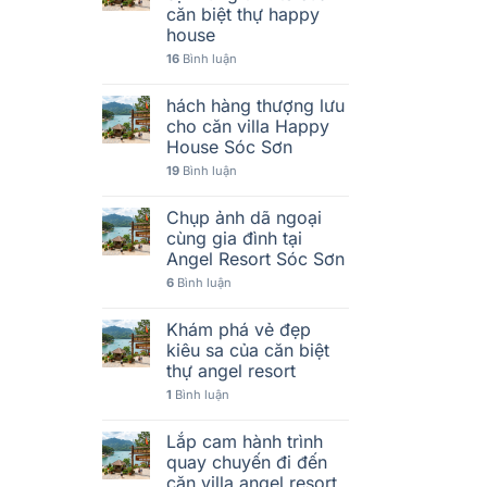
căn biệt thự happy
house
16
Bình luận
hách hàng thượng lưu
cho căn villa Happy
House Sóc Sơn
19
Bình luận
Chụp ảnh dã ngoại
cùng gia đình tại
Angel Resort Sóc Sơn
6
Bình luận
Khám phá vẻ đẹp
kiêu sa của căn biệt
thự angel resort
1
Bình luận
Lắp cam hành trình
quay chuyến đi đến
căn villa angel resort