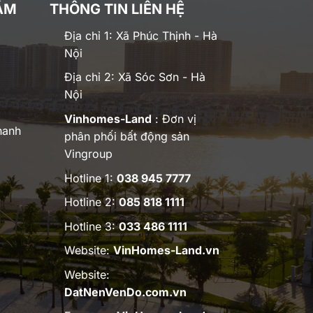
ĂM
THÔNG TIN LIÊN HỆ
Địa chỉ 1: Xã Phúc Thịnh - Hà
Nội
Địa chỉ 2: Xã Sóc Sơn - Hà
Nội
Vinhomes-Land
: Đơn vị
hanh
phân phối bất động sản
Vingroup
Hotline 1:
038 945 7777
Hotline 2:
085 818 1111
Hotline 3:
033 486 1111
Website:
VinHomes-Land.vn
Website:
DatNenVenDo.com.vn