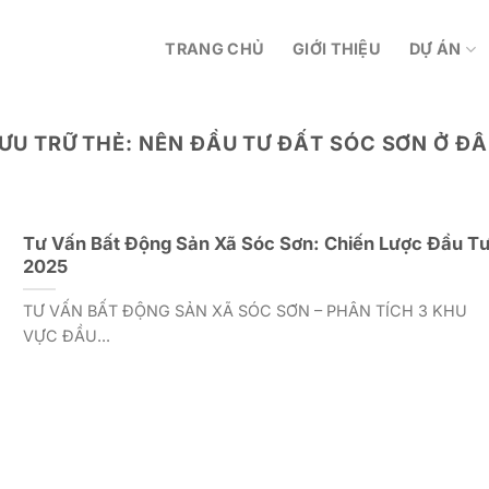
TRANG CHỦ
GIỚI THIỆU
DỰ ÁN
ƯU TRỮ THẺ:
NÊN ĐẦU TƯ ĐẤT SÓC SƠN Ở Đ
Tư Vấn Bất Động Sản Xã Sóc Sơn: Chiến Lược Đầu T
2025
TƯ VẤN BẤT ĐỘNG SẢN XÃ SÓC SƠN – PHÂN TÍCH 3 KHU
VỰC ĐẦU...