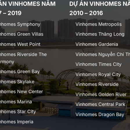
ÁN VINHOMES NĂM
DỰ ÁN VINHOMES N
7 – 2019
2010 – 2016
nhomes Symphony
Vinhomes Metropolis
nhomes Green Villas
Vinhomes Thăng Long
nhomes West Point
Vinhomes Gardenia
nhomes Riverside The
Vinhomes Nguyễn Chí T
rmony
Vinhomes Times City
nhomes Green Bay
Vinhomes Royal City
nhomes Skylake
Vinhomes Riverside
nhomes New Center
Vinhomes Golden River
nhomes Marina
Vinhomes Central Park
nhomes Star City
Vinhomes Dragon Bay
nhomes Imperia