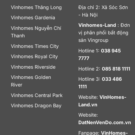
Vinhomes Thăng Long
Địa chỉ 2: Xã Sóc Sơn
- Hà Nội
Vinhomes Gardenia
Vinhomes-Land
: Đơn
Vinhomes Nguyễn Chí
vị phân phối bất động
Thanh
sản Vingroup
Vinhomes Times City
Hotline 1:
038 945
Vinhomes Royal City
7777
Vinhomes Riverside
Hotline 2:
085 818 1111
Vinhomes Golden
Hotline 3:
033 486
River
1111
Vinhomes Central Park
Website:
VinHomes-
Land.vn
Vinhomes Dragon Bay
Website:
DatNenVenDo.com.vn
Fanpage:
VinHomes-