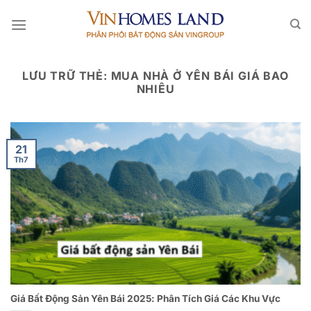
Bỏ
qua
nội
dung
LƯU TRỮ THẺ:
MUA NHÀ Ở YÊN BÁI GIÁ BAO
NHIÊU
21
Th7
Giá Bất Động Sản Yên Bái 2025: Phân Tích Giá Các Khu Vực