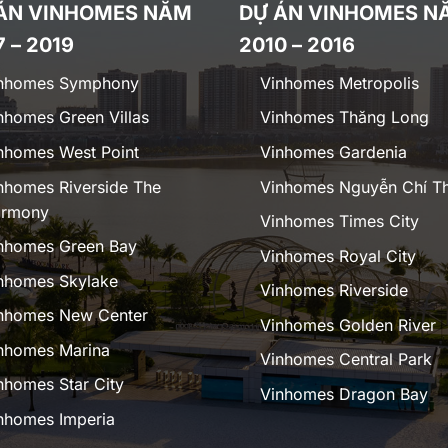
ÁN VINHOMES NĂM
DỰ ÁN VINHOMES N
7 – 2019
2010 – 2016
nhomes Symphony
Vinhomes Metropolis
nhomes Green Villas
Vinhomes Thăng Long
nhomes West Point
Vinhomes Gardenia
nhomes Riverside The
Vinhomes Nguyễn Chí T
rmony
Vinhomes Times City
nhomes Green Bay
Vinhomes Royal City
nhomes Skylake
Vinhomes Riverside
nhomes New Center
Vinhomes Golden River
nhomes Marina
Vinhomes Central Park
nhomes Star City
Vinhomes Dragon Bay
nhomes Imperia