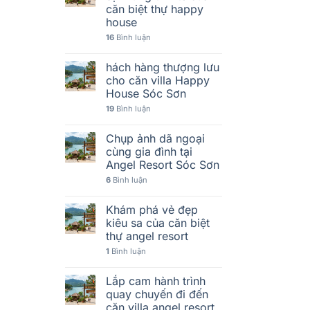
căn biệt thự happy
house
16
Bình luận
hách hàng thượng lưu
cho căn villa Happy
House Sóc Sơn
19
Bình luận
Chụp ảnh dã ngoại
cùng gia đình tại
Angel Resort Sóc Sơn
6
Bình luận
Khám phá vẻ đẹp
kiêu sa của căn biệt
thự angel resort
1
Bình luận
Lắp cam hành trình
quay chuyến đi đến
căn villa angel resort