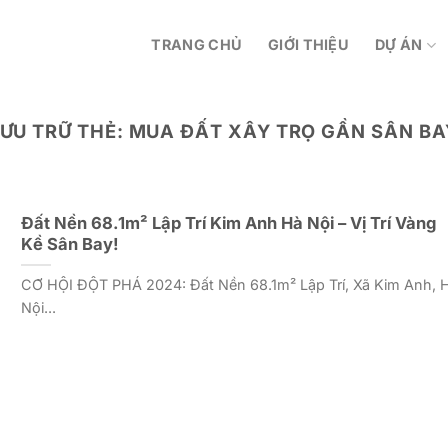
TRANG CHỦ
GIỚI THIỆU
DỰ ÁN
LƯU TRỮ THẺ:
MUA ĐẤT XÂY TRỌ GẦN SÂN BA
Đất Nền 68.1m² Lập Trí Kim Anh Hà Nội – Vị Trí Vàng
Kề Sân Bay!
CƠ HỘI ĐỘT PHÁ 2024: Đất Nền 68.1m² Lập Trí, Xã Kim Anh, 
Nội...