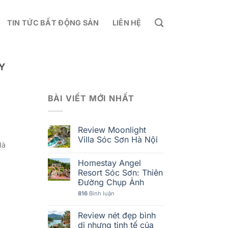
TIN TỨC BẤT ĐỘNG SẢN
LIÊN HỆ
Y
BÀI VIẾT MỚI NHẤT
Review Moonlight
Villa Sóc Sơn Hà Nội
Hà
Homestay Angel
Resort Sóc Sơn: Thiên
Đường Chụp Ảnh
816
Bình luận
Review nét đẹp bình
dị nhưng tinh tế của