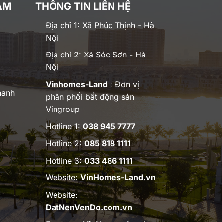
ĂM
THÔNG TIN LIÊN HỆ
Địa chỉ 1: Xã Phúc Thịnh - Hà
Nội
Địa chỉ 2: Xã Sóc Sơn - Hà
Nội
Vinhomes-Land
: Đơn vị
hanh
phân phối bất động sản
Vingroup
Hotline 1:
038 945 7777
Hotline 2:
085 818 1111
Hotline 3:
033 486 1111
Website:
VinHomes-Land.vn
Website:
DatNenVenDo.com.vn