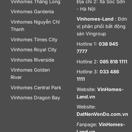
Vinhomes Thăng Long
Địa chỉ 2: Xã Sóc Sơn
- Hà Nội
Vinhomes Gardenia
Vinhomes-Land
: Đơn
Vinhomes Nguyễn Chí
vị phân phối bất động
Thanh
sản Vingroup
Vinhomes Times City
Hotline 1:
038 945
Vinhomes Royal City
7777
Vinhomes Riverside
Hotline 2:
085 818 1111
Vinhomes Golden
Hotline 3:
033 486
River
1111
Vinhomes Central Park
Website:
VinHomes-
Land.vn
Vinhomes Dragon Bay
Website:
DatNenVenDo.com.vn
Fanpage:
VinHomes-
Land.vn