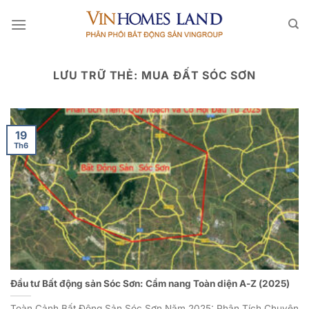
Bỏ
qua
nội
dung
LƯU TRỮ THẺ:
MUA ĐẤT SÓC SƠN
19
Th6
Đầu tư Bất động sản Sóc Sơn: Cẩm nang Toàn diện A-Z (2025)
Toàn Cảnh Bất Động Sản Sóc Sơn Năm 2025: Phân Tích Chuyên