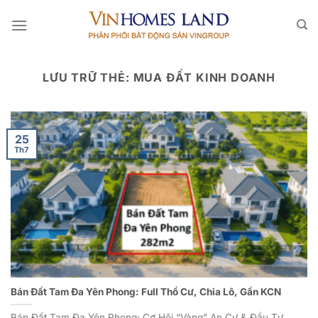
Bỏ
qua
nội
dung
LƯU TRỮ THẺ:
MUA ĐẤT KINH DOANH
25
Th7
Bán Đất Tam Đa Yên Phong: Full Thổ Cư, Chia Lô, Gần KCN
Bán Đất Tam Đa Yên Phong: Cơ Hội “Vàng” An Cư & Đầu Tư