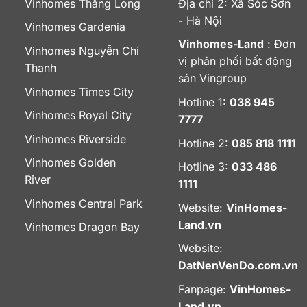
Vinhomes Thăng Long
Địa chỉ 2: Xã Sóc Sơn
- Hà Nội
Vinhomes Gardenia
Vinhomes-Land
: Đơn
Vinhomes Nguyễn Chí
vị phân phối bất động
Thanh
sản Vingroup
Vinhomes Times City
Hotline 1:
038 945
Vinhomes Royal City
7777
Vinhomes Riverside
Hotline 2:
085 818 1111
Vinhomes Golden
Hotline 3:
033 486
River
1111
Vinhomes Central Park
Website:
VinHomes-
Land.vn
Vinhomes Dragon Bay
Website:
DatNenVenDo.com.vn
Fanpage:
VinHomes-
Land.vn