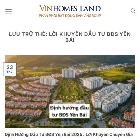
Bỏ
qua
nội
dung
LƯU TRỮ THẺ:
LỜI KHUYÊN ĐẦU TƯ BĐS YÊN
BÁI
23
Th7
Định Hướng Đầu Tư BĐS Yên Bái 2025 : Lời Khuyên Chuyên Gia