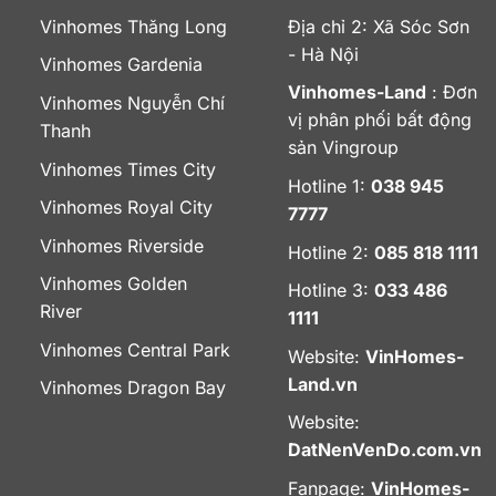
Vinhomes Thăng Long
Địa chỉ 2: Xã Sóc Sơn
- Hà Nội
Vinhomes Gardenia
Vinhomes-Land
: Đơn
Vinhomes Nguyễn Chí
vị phân phối bất động
Thanh
sản Vingroup
Vinhomes Times City
Hotline 1:
038 945
Vinhomes Royal City
7777
Vinhomes Riverside
Hotline 2:
085 818 1111
Vinhomes Golden
Hotline 3:
033 486
River
1111
Vinhomes Central Park
Website:
VinHomes-
Land.vn
Vinhomes Dragon Bay
Website:
DatNenVenDo.com.vn
Fanpage:
VinHomes-