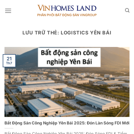
Bỏ
qua
nội
dung
LƯU TRỮ THẺ:
LOGISTICS YÊN BÁI
21
Th7
Bất Động Sản Công Nghiệp Yên Bái 2025: Đón Làn Sóng FDI Mới
Bất Động Sản Công Nghiệp Yên Bái 2025: Đón Sóng FDI & Tiềm