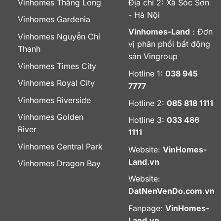
Vinhomes Thăng Long
Địa chỉ 2: Xã Sóc Sơn
- Hà Nội
Vinhomes Gardenia
Vinhomes-Land
: Đơn
Vinhomes Nguyễn Chí
vị phân phối bất động
Thanh
sản Vingroup
Vinhomes Times City
Hotline 1:
038 945
Vinhomes Royal City
7777
Vinhomes Riverside
Hotline 2:
085 818 1111
Vinhomes Golden
Hotline 3:
033 486
River
1111
Vinhomes Central Park
Website:
VinHomes-
Land.vn
Vinhomes Dragon Bay
Website:
DatNenVenDo.com.vn
Fanpage:
VinHomes-
Land.vn