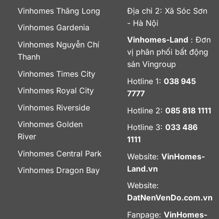
Vinhomes Thăng Long
Địa chỉ 2: Xã Sóc Sơn
- Hà Nội
Vinhomes Gardenia
Vinhomes-Land
: Đơn
Vinhomes Nguyễn Chí
vị phân phối bất động
Thanh
sản Vingroup
Vinhomes Times City
Hotline 1:
038 945
Vinhomes Royal City
7777
Vinhomes Riverside
Hotline 2:
085 818 1111
Vinhomes Golden
Hotline 3:
033 486
River
1111
Vinhomes Central Park
Website:
VinHomes-
Land.vn
Vinhomes Dragon Bay
Website:
DatNenVenDo.com.vn
Fanpage:
VinHomes-