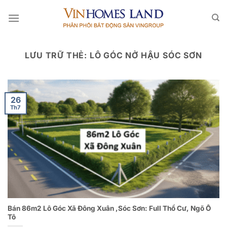
Bỏ
qua
nội
dung
LƯU TRỮ THẺ:
LÔ GÓC NỞ HẬU SÓC SƠN
26
Th7
Bán 86m2 Lô Góc Xã Đông Xuân ,Sóc Sơn: Full Thổ Cư, Ngõ Ô
Tô