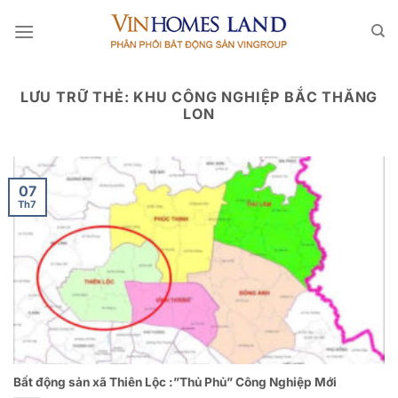
Bỏ
qua
nội
dung
LƯU TRỮ THẺ:
KHU CÔNG NGHIỆP BẮC THĂNG
LON
07
Th7
Bất động sản xã Thiên Lộc :”Thủ Phủ” Công Nghiệp Mới