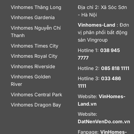
Vinhomes Thăng Long
Địa chỉ 2: Xã Sóc Sơn
- Hà Nội
Vinhomes Gardenia
Vinhomes-Land
: Đơn
Vinhomes Nguyễn Chí
vị phân phối bất động
Thanh
sản Vingroup
Vinhomes Times City
Hotline 1:
038 945
Vinhomes Royal City
7777
Vinhomes Riverside
Hotline 2:
085 818 1111
Vinhomes Golden
Hotline 3:
033 486
River
1111
Vinhomes Central Park
Website:
VinHomes-
Land.vn
Vinhomes Dragon Bay
Website:
DatNenVenDo.com.vn
Fanpage:
VinHomes-