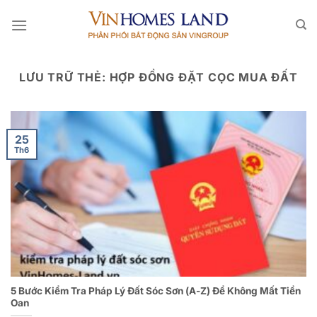
Bỏ
qua
nội
dung
LƯU TRỮ THẺ:
HỢP ĐỒNG ĐẶT CỌC MUA ĐẤT
25
Th6
5 Bước Kiểm Tra Pháp Lý Đất Sóc Sơn (A-Z) Để Không Mất Tiền
Oan