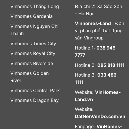
Vinhomes Thăng Long
Địa chỉ 2: Xã Sóc Sơn
- Hà Nội
Vinhomes Gardenia
Vinhomes-Land
: Đơn
Vinhomes Nguyễn Chí
vị phân phối bất động
Thanh
sản Vingroup
Vinhomes Times City
Hotline 1:
038 945
Vinhomes Royal City
7777
Vinhomes Riverside
Hotline 2:
085 818 1111
Vinhomes Golden
Hotline 3:
033 486
River
1111
Vinhomes Central Park
Website:
VinHomes-
Land.vn
Vinhomes Dragon Bay
Website:
DatNenVenDo.com.vn
Fanpage:
VinHomes-