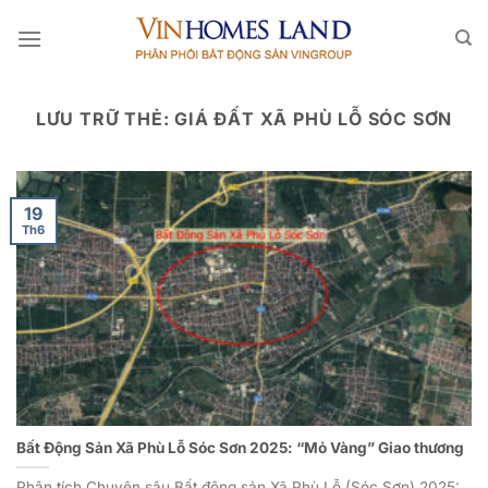
Bỏ
qua
nội
dung
LƯU TRỮ THẺ:
GIÁ ĐẤT XÃ PHÙ LỖ SÓC SƠN
19
Th6
Bất Động Sản Xã Phù Lỗ Sóc Sơn 2025: “Mỏ Vàng” Giao thương
Phân tích Chuyên sâu Bất động sản Xã Phù Lỗ (Sóc Sơn) 2025: