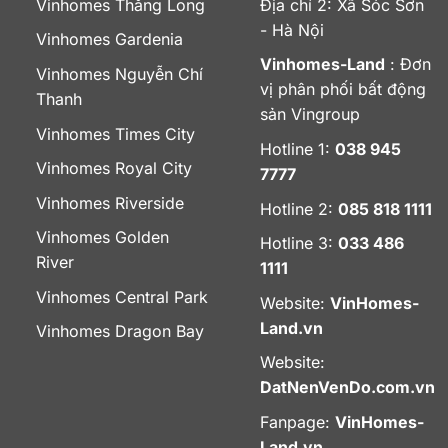
Vinhomes Thăng Long
Địa chỉ 2: Xã Sóc Sơn
- Hà Nội
Vinhomes Gardenia
Vinhomes-Land
: Đơn
Vinhomes Nguyễn Chí
vị phân phối bất động
Thanh
sản Vingroup
Vinhomes Times City
Hotline 1:
038 945
Vinhomes Royal City
7777
Vinhomes Riverside
Hotline 2:
085 818 1111
Vinhomes Golden
Hotline 3:
033 486
River
1111
Vinhomes Central Park
Website:
VinHomes-
Land.vn
Vinhomes Dragon Bay
Website:
DatNenVenDo.com.vn
Fanpage:
VinHomes-
Land.vn