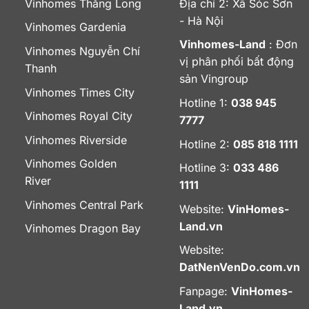
Vinhomes Thăng Long
Địa chỉ 2: Xã Sóc Sơn
- Hà Nội
Vinhomes Gardenia
Vinhomes-Land
: Đơn
Vinhomes Nguyễn Chí
vị phân phối bất động
Thanh
sản Vingroup
Vinhomes Times City
Hotline 1:
038 945
Vinhomes Royal City
7777
Vinhomes Riverside
Hotline 2:
085 818 1111
Vinhomes Golden
Hotline 3:
033 486
River
1111
Vinhomes Central Park
Website:
VinHomes-
Land.vn
Vinhomes Dragon Bay
Website:
DatNenVenDo.com.vn
Fanpage:
VinHomes-
Land.vn