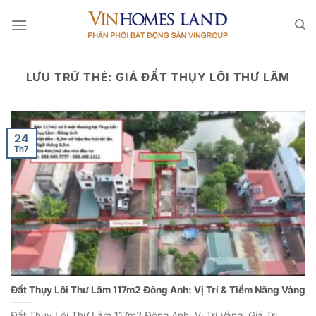
Bỏ
qua
nội
dung
LƯU TRỮ THẺ:
GIÁ ĐẤT THỤY LÔI THƯ LÂM
24
Th7
Đất Thụy Lôi Thư Lâm 117m2 Đông Anh: Vị Trí & Tiềm Năng Vàng
Đất Thụy Lôi Thư Lâm 117m2 Đông Anh: Vị Trí Vàng, Giá Trị