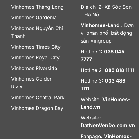
Vinhomes Thăng Long
Địa chỉ 2: Xã Sóc Sơn
- Hà Nội
Vinhomes Gardenia
Vinhomes-Land
: Đơn
Vinhomes Nguyễn Chí
vị phân phối bất động
Thanh
sản Vingroup
Vinhomes Times City
Hotline 1:
038 945
Vinhomes Royal City
7777
Vinhomes Riverside
Hotline 2:
085 818 1111
Vinhomes Golden
Hotline 3:
033 486
River
1111
Vinhomes Central Park
Website:
VinHomes-
Land.vn
Vinhomes Dragon Bay
Website:
DatNenVenDo.com.vn
Fanpage:
VinHomes-