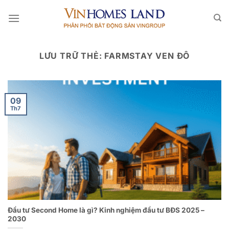
Bỏ
qua
nội
dung
LƯU TRỮ THẺ:
FARMSTAY VEN ĐÔ
09
Th7
Đầu tư Second Home là gì? Kinh nghiệm đầu tư BĐS 2025 –
2030