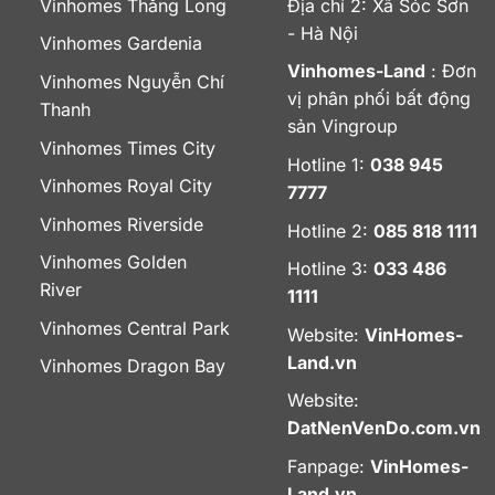
Vinhomes Thăng Long
Địa chỉ 2: Xã Sóc Sơn
- Hà Nội
Vinhomes Gardenia
Vinhomes-Land
: Đơn
Vinhomes Nguyễn Chí
vị phân phối bất động
Thanh
sản Vingroup
Vinhomes Times City
Hotline 1:
038 945
Vinhomes Royal City
7777
Vinhomes Riverside
Hotline 2:
085 818 1111
Vinhomes Golden
Hotline 3:
033 486
River
1111
Vinhomes Central Park
Website:
VinHomes-
Land.vn
Vinhomes Dragon Bay
Website:
DatNenVenDo.com.vn
Fanpage:
VinHomes-
Land.vn