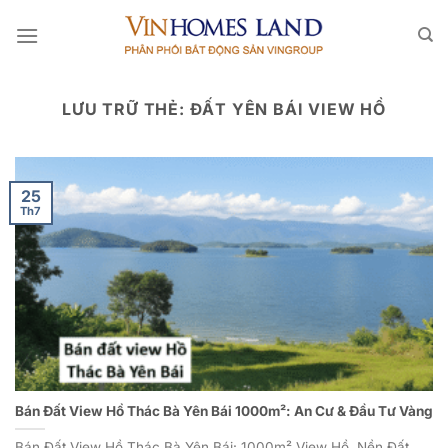
Bỏ
qua
nội
dung
LƯU TRỮ THẺ:
ĐẤT YÊN BÁI VIEW HỒ
25
Th7
Bán Đất View Hồ Thác Bà Yên Bái 1000m²: An Cư & Đầu Tư Vàng
Bán Đất View Hồ Thác Bà Yên Bái: 1000m² View Hồ, Nền Đất