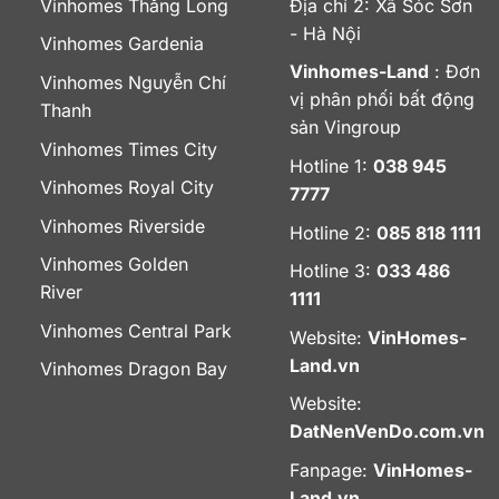
Vinhomes Thăng Long
Địa chỉ 2: Xã Sóc Sơn
- Hà Nội
Vinhomes Gardenia
Vinhomes-Land
: Đơn
Vinhomes Nguyễn Chí
vị phân phối bất động
Thanh
sản Vingroup
Vinhomes Times City
Hotline 1:
038 945
Vinhomes Royal City
7777
Vinhomes Riverside
Hotline 2:
085 818 1111
Vinhomes Golden
Hotline 3:
033 486
River
1111
Vinhomes Central Park
Website:
VinHomes-
Land.vn
Vinhomes Dragon Bay
Website:
DatNenVenDo.com.vn
Fanpage:
VinHomes-
Land.vn