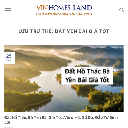
Bỏ
qua
nội
dung
LƯU TRỮ THẺ:
ĐẤT YÊN BÁI GIÁ TỐT
25
Th7
Đất Hồ Thác Bà Yên Bái Giá Tốt :View Hồ, Sổ Đỏ, Đầu Tư Sinh
Lời