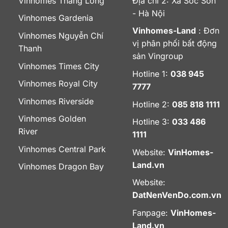
Vinhomes Thăng Long
Địa chỉ 2: Xã Sóc Sơn
- Hà Nội
Vinhomes Gardenia
Vinhomes-Land
: Đơn
Vinhomes Nguyễn Chí
vị phân phối bất động
Thanh
sản Vingroup
Vinhomes Times City
Hotline 1:
038 945
Vinhomes Royal City
7777
Vinhomes Riverside
Hotline 2:
085 818 1111
Vinhomes Golden
Hotline 3:
033 486
River
1111
Vinhomes Central Park
Website:
VinHomes-
Land.vn
Vinhomes Dragon Bay
Website:
DatNenVenDo.com.vn
Fanpage:
VinHomes-
Land.vn