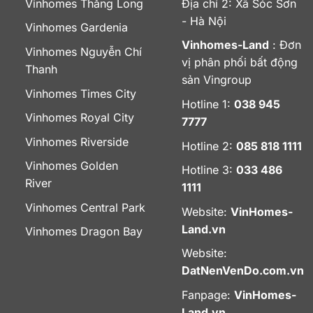
Vinhomes Thăng Long
Địa chỉ 2: Xã Sóc Sơn
- Hà Nội
Vinhomes Gardenia
Vinhomes-Land
: Đơn
Vinhomes Nguyễn Chí
vị phân phối bất động
Thanh
sản Vingroup
Vinhomes Times City
Hotline 1:
038 945
Vinhomes Royal City
7777
Vinhomes Riverside
Hotline 2:
085 818 1111
Vinhomes Golden
Hotline 3:
033 486
River
1111
Vinhomes Central Park
Website:
VinHomes-
Land.vn
Vinhomes Dragon Bay
Website:
DatNenVenDo.com.vn
Fanpage:
VinHomes-
Land.vn