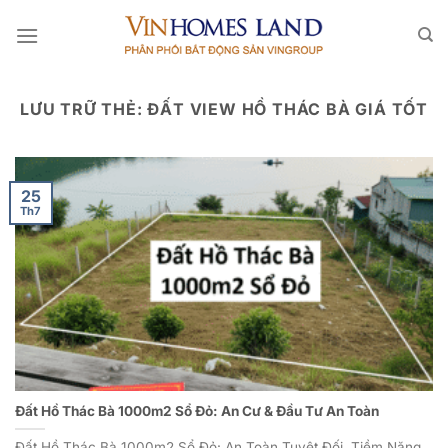
Bỏ
qua
nội
dung
LƯU TRỮ THẺ:
ĐẤT VIEW HỒ THÁC BÀ GIÁ TỐT
25
Th7
Đất Hồ Thác Bà 1000m2 Sổ Đỏ: An Cư & Đầu Tư An Toàn
Đất Hồ Thác Bà 1000m2 Sổ Đỏ: An Toàn Tuyệt Đối, Tiềm Năng