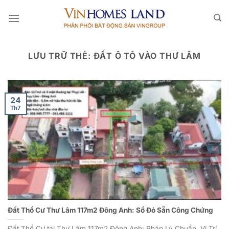
Bỏ
qua
nội
dung
LƯU TRỮ THẺ:
ĐẤT Ô TÔ VÀO THƯ LÂM
24
Th7
Đất Thổ Cư Thư Lâm 117m2 Đông Anh: Sổ Đỏ Sẵn Công Chứng
Đất Thổ Cư tại Thư Lâm 117m2 Đông Anh: Pháp Lý Chuẩn, Vị Trí