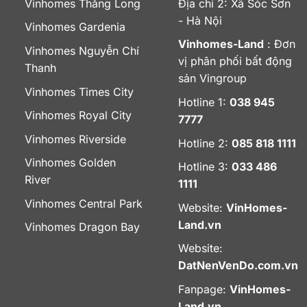
Vinhomes Thăng Long
Địa chỉ 2: Xã Sóc Sơn
- Hà Nội
Vinhomes Gardenia
Vinhomes-Land
: Đơn
Vinhomes Nguyễn Chí
vị phân phối bất động
Thanh
sản Vingroup
Vinhomes Times City
Hotline 1:
038 945
Vinhomes Royal City
7777
Vinhomes Riverside
Hotline 2:
085 818 1111
Vinhomes Golden
Hotline 3:
033 486
River
1111
Vinhomes Central Park
Website:
VinHomes-
Land.vn
Vinhomes Dragon Bay
Website:
DatNenVenDo.com.vn
Fanpage:
VinHomes-
Land.vn