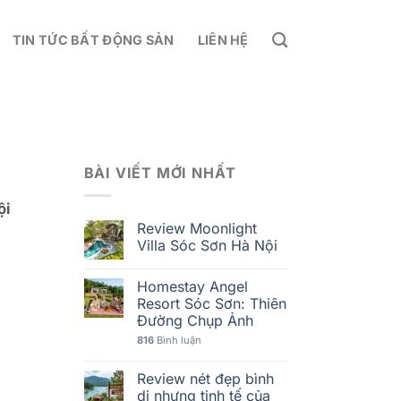
TIN TỨC BẤT ĐỘNG SẢN
LIÊN HỆ
BÀI VIẾT MỚI NHẤT
ội
Review Moonlight
Villa Sóc Sơn Hà Nội
Homestay Angel
Resort Sóc Sơn: Thiên
Đường Chụp Ảnh
816
Bình luận
Review nét đẹp bình
dị nhưng tinh tế của