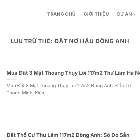
TRANG CHỦ
GIỚI THIỆU
DỰ ÁN
LƯU TRỮ THẺ:
ĐẤT NỞ HẬU ĐÔNG ANH
Mua Đất 3 Mặt Thoáng Thụy Lôi 117m2 Thư Lâm Hà N
Mua Đất 3 Mặt Thoáng Thụy Lôi 117m2 Đông Anh: Đầu Tư
Thông Minh, Kiến...
Đất Thổ Cư Thư Lâm 117m2 Đông Anh: Sổ Đỏ Sẵn