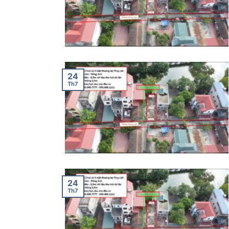
24
Th7
24
Th7