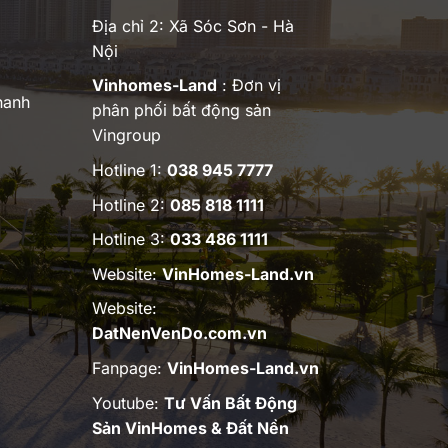
Địa chỉ 2: Xã Sóc Sơn - Hà
Nội
Vinhomes-Land
: Đơn vị
hanh
phân phối bất động sản
Vingroup
Hotline 1:
038 945 7777
Hotline 2:
085 818 1111
Hotline 3:
033 486 1111
Website:
VinHomes-Land.vn
Website:
DatNenVenDo.com.vn
Fanpage:
VinHomes-Land.vn
Youtube:
Tư Vấn Bất Động
Sản VinHomes & Đất Nền