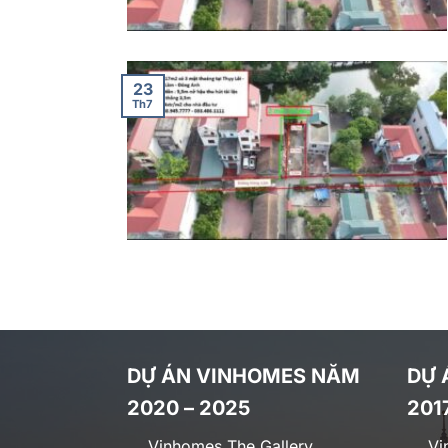
23
Th7
DỰ ÁN VINHOMES NĂM
DỰ 
2020 – 2025
201
Vinhomes The Gallery
Vi