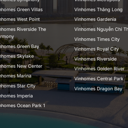
nhomes Green Villas
Vinhomes Thăng Long
nhomes West Point
Vinhomes Gardenia
nhomes Riverside The
Vinhomes Nguyễn Chí T
rmony
Vinhomes Times City
nhomes Green Bay
Vinhomes Royal City
nhomes Skylake
Vinhomes Riverside
nhomes New Center
Vinhomes Golden River
nhomes Marina
Vinhomes Central Park
nhomes Star City
Vinhomes Dragon Bay
nhomes Imperia
nhomes Ocean Park 1