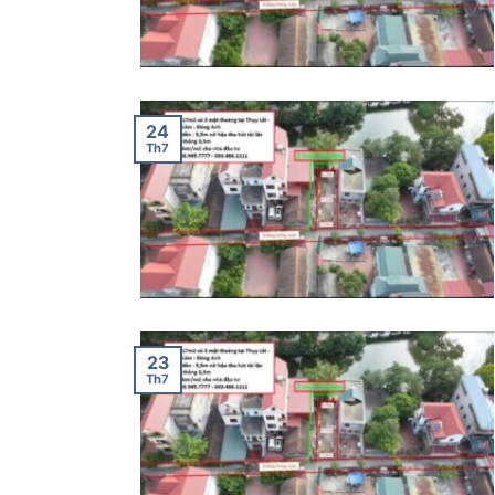
24
Th7
23
Th7