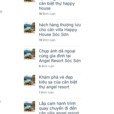
căn biệt thự happy
house
rí
16
Bình luận
hách hàng thượng lưu
cho căn villa Happy
House Sóc Sơn
19
Bình luận
Chụp ảnh dã ngoại
cùng gia đình tại
Angel Resort Sóc Sơn
6
Bình luận
Khám phá vẻ đẹp
kiêu sa của căn biệt
thự angel resort
1
Bình luận
ư
Lắp cam hành trình
quay chuyến đi đến
căn villa angel resort