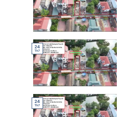
24
Th7
24
Th7