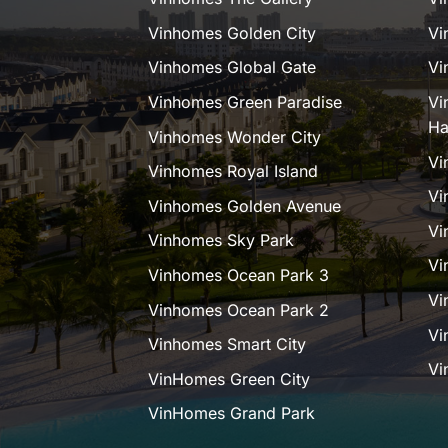
Vinhomes Golden City
Vi
Vinhomes Global Gate
Vi
Vinhomes Green Paradise
Vi
Ha
Vinhomes Wonder City
Vi
Vinhomes Royal Island
Vi
Vinhomes Golden Avenue
Vi
Vinhomes Sky Park
Vi
Vinhomes Ocean Park 3
Vi
Vinhomes Ocean Park 2
Vi
Vinhomes Smart City
Vi
VinHomes Green City
VinHomes Grand Park