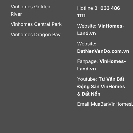
Vinhomes Golden
Hotline 3:
033 486
River
1111
Vinhomes Central Park
Website:
VinHomes-
Land.vn
Vinhomes Dragon Bay
Website:
DatNenVenDo.com.vn
Fanpage:
VinHomes-
Land.vn
Youtube:
Tư Vấn Bất
Động Sản VinHomes
& Đất Nền
Email:
MuaBanVinHomes