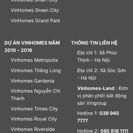
VinHomes Green City
VinHomes Grand Park
DỰ ÁN VINHOMES NĂM
THÔNG TIN LIÊN HỆ
2010 – 2016
Địa chỉ 1: Xã Phúc
Vinhomes Metropolis
Thịnh - Hà Nội
Vinhomes Thăng Long
Địa chỉ 2: Xã Sóc Sơn
- Hà Nội
Vinhomes Gardenia
Vinhomes-Land
: Đơn
Vinhomes Nguyễn Chí
vị phân phối bất động
Thanh
sản Vingroup
Vinhomes Times City
Hotline 1:
038 945
Vinhomes Royal City
7777
Vinhomes Riverside
Hotline 2:
085 818 1111