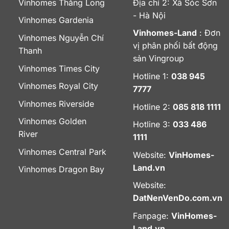
Vinhomes Thăng Long
Địa chỉ 2: Xã Sóc Sơn
- Hà Nội
Vinhomes Gardenia
Vinhomes-Land
: Đơn
Vinhomes Nguyễn Chí
vị phân phối bất động
Thanh
sản Vingroup
Vinhomes Times City
Hotline 1:
038 945
Vinhomes Royal City
7777
Vinhomes Riverside
Hotline 2:
085 818 1111
Vinhomes Golden
Hotline 3:
033 486
River
1111
Vinhomes Central Park
Website:
VinHomes-
Land.vn
Vinhomes Dragon Bay
Website:
DatNenVenDo.com.vn
Fanpage:
VinHomes-
Land.vn