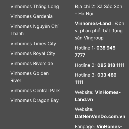
Vinhomes Thăng Long
Địa chỉ 2: Xã Sóc Sơn
- Hà Nội
Vinhomes Gardenia
Vinhomes-Land
: Đơn
Vinhomes Nguyễn Chí
vị phân phối bất động
Thanh
sản Vingroup
Vinhomes Times City
Hotline 1:
038 945
Vinhomes Royal City
7777
Vinhomes Riverside
Hotline 2:
085 818 1111
Vinhomes Golden
Hotline 3:
033 486
River
1111
Vinhomes Central Park
Website:
VinHomes-
Land.vn
Vinhomes Dragon Bay
Website:
DatNenVenDo.com.vn
Fanpage:
VinHomes-