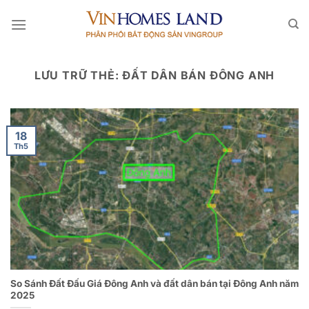
Bỏ
qua
nội
dung
LƯU TRỮ THẺ:
ĐẤT DÂN BÁN ĐÔNG ANH
18
Th5
So Sánh Đất Đấu Giá Đông Anh và đất dân bán tại Đông Anh năm
2025