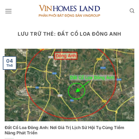
Bỏ
qua
nội
dung
LƯU TRỮ THẺ:
ĐẤT CỔ LOA ĐÔNG ANH
04
Th6
Đất Cổ Loa Đông Anh: Nơi Giá Trị Lịch Sử Hội Tụ Cùng Tiềm
Năng Phát Triển