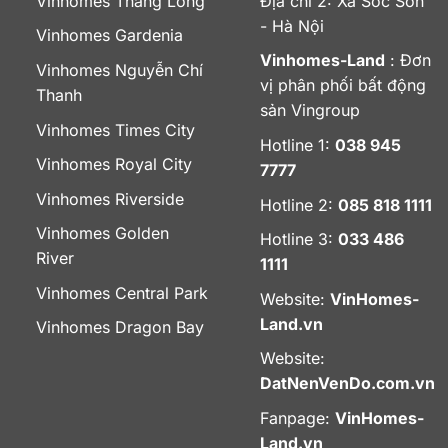
Vinhomes Thăng Long
Địa chỉ 2: Xã Sóc Sơn
- Hà Nội
Vinhomes Gardenia
Vinhomes-Land
: Đơn
Vinhomes Nguyễn Chí
vị phân phối bất động
Thanh
sản Vingroup
Vinhomes Times City
Hotline 1:
038 945
Vinhomes Royal City
7777
Vinhomes Riverside
Hotline 2:
085 818 1111
Vinhomes Golden
Hotline 3:
033 486
River
1111
Vinhomes Central Park
Website:
VinHomes-
Land.vn
Vinhomes Dragon Bay
Website:
DatNenVenDo.com.vn
Fanpage:
VinHomes-
Land.vn