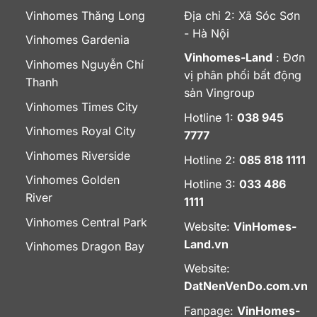
Vinhomes Thăng Long
Địa chỉ 2: Xã Sóc Sơn
- Hà Nội
Vinhomes Gardenia
Vinhomes-Land
: Đơn
Vinhomes Nguyễn Chí
vị phân phối bất động
Thanh
sản Vingroup
Vinhomes Times City
Hotline 1:
038 945
Vinhomes Royal City
7777
Vinhomes Riverside
Hotline 2:
085 818 1111
Vinhomes Golden
Hotline 3:
033 486
River
1111
Vinhomes Central Park
Website:
VinHomes-
Land.vn
Vinhomes Dragon Bay
Website:
DatNenVenDo.com.vn
Fanpage:
VinHomes-