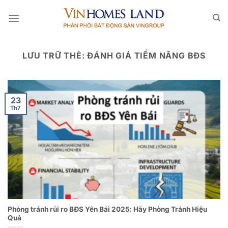
Bỏ
qua
nội
dung
LƯU TRỮ THẺ:
ĐÁNH GIÁ TIỀM NĂNG BĐS
23
Th7
Phòng tránh rủi ro BĐS Yên Bái 2025: Hãy Phòng Tránh Hiệu
Quả