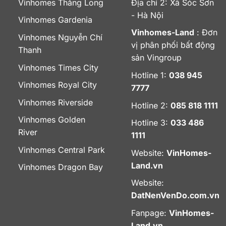
Vinhomes Thăng Long
Địa chỉ 2: Xã Sóc Sơn
- Hà Nội
Vinhomes Gardenia
Vinhomes-Land
: Đơn
Vinhomes Nguyễn Chí
vị phân phối bất động
Thanh
sản Vingroup
Vinhomes Times City
Hotline 1:
038 945
Vinhomes Royal City
7777
Vinhomes Riverside
Hotline 2:
085 818 1111
Vinhomes Golden
Hotline 3:
033 486
River
1111
Vinhomes Central Park
Website:
VinHomes-
Land.vn
Vinhomes Dragon Bay
Website:
DatNenVenDo.com.vn
Fanpage:
VinHomes-
Land.vn