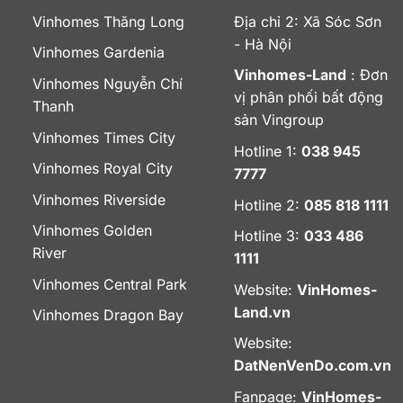
Vinhomes Thăng Long
Địa chỉ 2: Xã Sóc Sơn
- Hà Nội
Vinhomes Gardenia
Vinhomes-Land
: Đơn
Vinhomes Nguyễn Chí
vị phân phối bất động
Thanh
sản Vingroup
Vinhomes Times City
Hotline 1:
038 945
Vinhomes Royal City
7777
Vinhomes Riverside
Hotline 2:
085 818 1111
Vinhomes Golden
Hotline 3:
033 486
River
1111
Vinhomes Central Park
Website:
VinHomes-
Land.vn
Vinhomes Dragon Bay
Website:
DatNenVenDo.com.vn
Fanpage:
VinHomes-