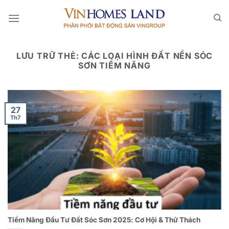
Bỏ
qua
nội
dung
LƯU TRỮ THẺ:
CÁC LOẠI HÌNH ĐẤT NỀN SÓC
SƠN TIỀM NĂNG
27
Th7
Tiềm Năng Đầu Tư Đất Sóc Sơn 2025: Cơ Hội & Thử Thách