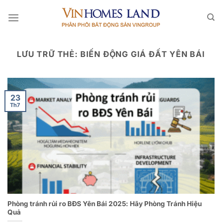
Bỏ
qua
nội
dung
LƯU TRỮ THẺ:
BIẾN ĐỘNG GIÁ ĐẤT YÊN BÁI
23
Th7
Phòng tránh rủi ro BĐS Yên Bái 2025: Hãy Phòng Tránh Hiệu
Quả