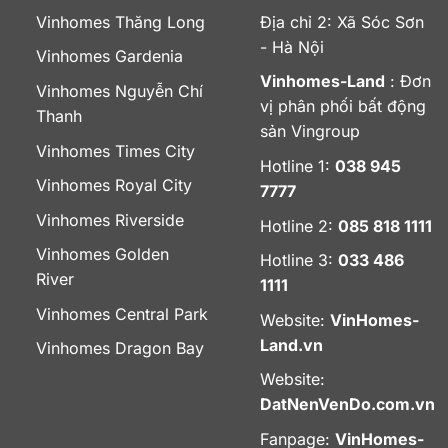
Vinhomes Thăng Long
Địa chỉ 2: Xã Sóc Sơn
- Hà Nội
Vinhomes Gardenia
Vinhomes-Land
: Đơn
Vinhomes Nguyễn Chí
vị phân phối bất động
Thanh
sản Vingroup
Vinhomes Times City
Hotline 1:
038 945
Vinhomes Royal City
7777
Vinhomes Riverside
Hotline 2:
085 818 1111
Vinhomes Golden
Hotline 3:
033 486
River
1111
Vinhomes Central Park
Website:
VinHomes-
Land.vn
Vinhomes Dragon Bay
Website:
DatNenVenDo.com.vn
Fanpage:
VinHomes-