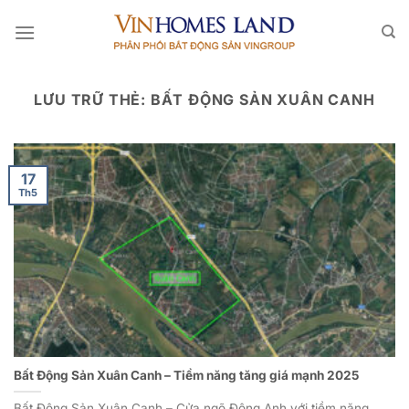
Bỏ
qua
nội
dung
LƯU TRỮ THẺ:
BẤT ĐỘNG SẢN XUÂN CANH
17
Th5
Bất Động Sản Xuân Canh – Tiềm năng tăng giá mạnh 2025
Bất Động Sản Xuân Canh – Cửa ngõ Đông Anh với tiềm năng