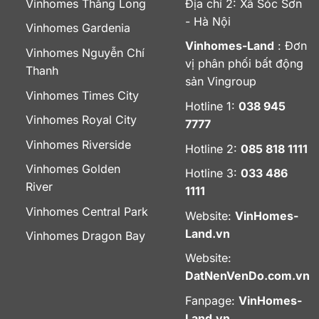
Vinhomes Thăng Long
Địa chỉ 2: Xã Sóc Sơn
- Hà Nội
Vinhomes Gardenia
Vinhomes-Land
: Đơn
Vinhomes Nguyễn Chí
vị phân phối bất động
Thanh
sản Vingroup
Vinhomes Times City
Hotline 1:
038 945
Vinhomes Royal City
7777
Vinhomes Riverside
Hotline 2:
085 818 1111
Vinhomes Golden
Hotline 3:
033 486
River
1111
Vinhomes Central Park
Website:
VinHomes-
Land.vn
Vinhomes Dragon Bay
Website:
DatNenVenDo.com.vn
Fanpage:
VinHomes-
Land.vn