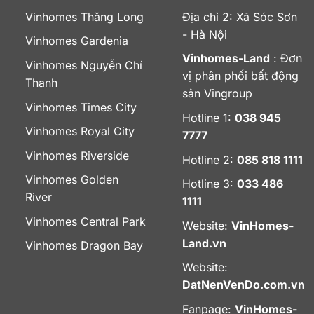
Vinhomes Thăng Long
Địa chỉ 2: Xã Sóc Sơn
- Hà Nội
Vinhomes Gardenia
Vinhomes-Land
: Đơn
Vinhomes Nguyễn Chí
vị phân phối bất động
Thanh
sản Vingroup
Vinhomes Times City
Hotline 1:
038 945
Vinhomes Royal City
7777
Vinhomes Riverside
Hotline 2:
085 818 1111
Vinhomes Golden
Hotline 3:
033 486
River
1111
Vinhomes Central Park
Website:
VinHomes-
Land.vn
Vinhomes Dragon Bay
Website:
DatNenVenDo.com.vn
Fanpage:
VinHomes-