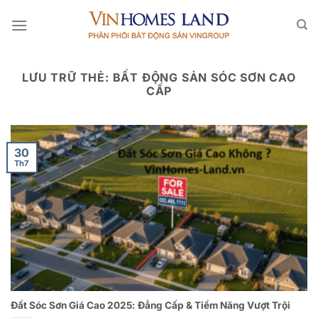
Bỏ
qua
nội
dung
LƯU TRỮ THẺ:
BẤT ĐỘNG SẢN SÓC SƠN CAO
CẤP
30
Th7
Đất Sóc Sơn Giá Cao 2025: Đẳng Cấp & Tiềm Năng Vượt Trội