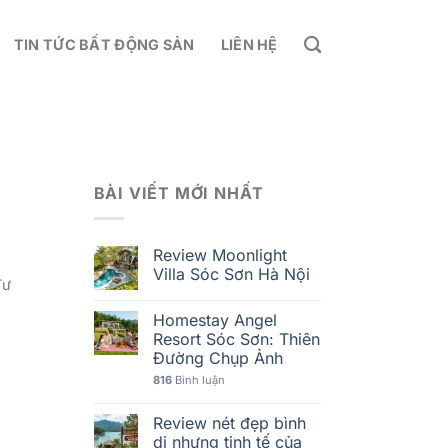
TIN TỨC BẤT ĐỘNG SẢN
LIÊN HỆ
BÀI VIẾT MỚI NHẤT
Review Moonlight
Villa Sóc Sơn Hà Nội
Tư
Homestay Angel
Resort Sóc Sơn: Thiên
Đường Chụp Ảnh
816
Bình luận
Review nét đẹp bình
dị nhưng tinh tế của