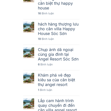
căn biệt thự happy
house
16
Bình luận
hách hàng thượng lưu
cho căn villa Happy
House Sóc Sơn
19
Bình luận
Chụp ảnh dã ngoại
cùng gia đình tại
Angel Resort Sóc Sơn
6
Bình luận
Khám phá vẻ đẹp
kiêu sa của căn biệt
thự angel resort
1
Bình luận
Lắp cam hành trình
quay chuyến đi đến
căn villa angel resort