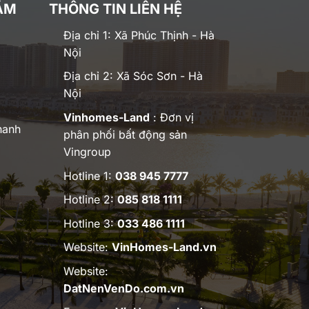
ĂM
THÔNG TIN LIÊN HỆ
Địa chỉ 1: Xã Phúc Thịnh - Hà
Nội
Địa chỉ 2: Xã Sóc Sơn - Hà
Nội
Vinhomes-Land
: Đơn vị
hanh
phân phối bất động sản
Vingroup
Hotline 1:
038 945 7777
Hotline 2:
085 818 1111
Hotline 3:
033 486 1111
Website:
VinHomes-Land.vn
Website:
DatNenVenDo.com.vn