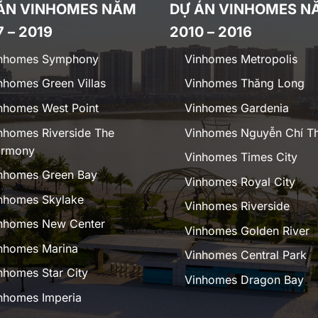
ÁN VINHOMES NĂM
DỰ ÁN VINHOMES N
7 – 2019
2010 – 2016
nhomes Symphony
Vinhomes Metropolis
nhomes Green Villas
Vinhomes Thăng Long
nhomes West Point
Vinhomes Gardenia
nhomes Riverside The
Vinhomes Nguyễn Chí T
rmony
Vinhomes Times City
nhomes Green Bay
Vinhomes Royal City
nhomes Skylake
Vinhomes Riverside
nhomes New Center
Vinhomes Golden River
nhomes Marina
Vinhomes Central Park
nhomes Star City
Vinhomes Dragon Bay
nhomes Imperia