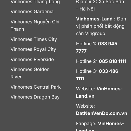
Vinhomes Thăng Long
Địa chỉ 2: Xã Sóc Sơn
- Hà Nội
Vinhomes Gardenia
Vinhomes-Land
: Đơn
Vinhomes Nguyễn Chí
vị phân phối bất động
Thanh
sản Vingroup
Vinhomes Times City
Hotline 1:
038 945
Vinhomes Royal City
7777
Vinhomes Riverside
Hotline 2:
085 818 1111
Vinhomes Golden
Hotline 3:
033 486
River
1111
Vinhomes Central Park
Website:
VinHomes-
Land.vn
Vinhomes Dragon Bay
Website:
DatNenVenDo.com.vn
Fanpage:
VinHomes-
Land.vn