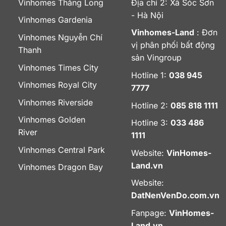
Vinhomes Thăng Long
Địa chỉ 2: Xã Sóc Sơn
- Hà Nội
Vinhomes Gardenia
Vinhomes-Land
: Đơn
Vinhomes Nguyễn Chí
vị phân phối bất động
Thanh
sản Vingroup
Vinhomes Times City
Hotline 1:
038 945
Vinhomes Royal City
7777
Vinhomes Riverside
Hotline 2:
085 818 1111
Vinhomes Golden
Hotline 3:
033 486
River
1111
Vinhomes Central Park
Website:
VinHomes-
Land.vn
Vinhomes Dragon Bay
Website:
DatNenVenDo.com.vn
Fanpage:
VinHomes-
Land.vn