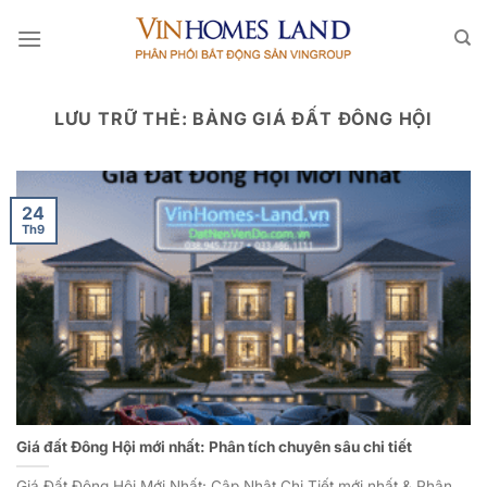
Bỏ
qua
nội
dung
LƯU TRỮ THẺ:
BẢNG GIÁ ĐẤT ĐÔNG HỘI
24
Th9
Giá đất Đông Hội mới nhất: Phân tích chuyên sâu chi tiết
Giá Đất Đông Hội Mới Nhất: Cập Nhật Chi Tiết mới nhất & Phân