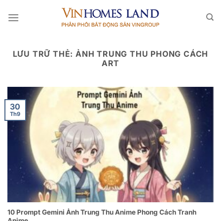
Bỏ
qua
nội
dung
LƯU TRỮ THẺ:
ẢNH TRUNG THU PHONG CÁCH
ART
30
Th9
10 Prompt Gemini Ảnh Trung Thu Anime Phong Cách Tranh
Anime