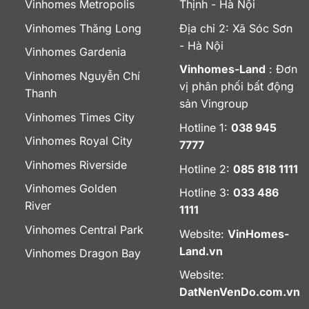
Vinhomes Metropolis
Thịnh - Hà Nội
Vinhomes Thăng Long
Địa chỉ 2: Xã Sóc Sơn
- Hà Nội
Vinhomes Gardenia
Vinhomes-Land
: Đơn
Vinhomes Nguyễn Chí
vị phân phối bất động
Thanh
sản Vingroup
Vinhomes Times City
Hotline 1:
038 945
Vinhomes Royal City
7777
Vinhomes Riverside
Hotline 2:
085 818 1111
Vinhomes Golden
Hotline 3:
033 486
River
1111
Vinhomes Central Park
Website:
VinHomes-
Land.vn
Vinhomes Dragon Bay
Website:
DatNenVenDo.com.vn