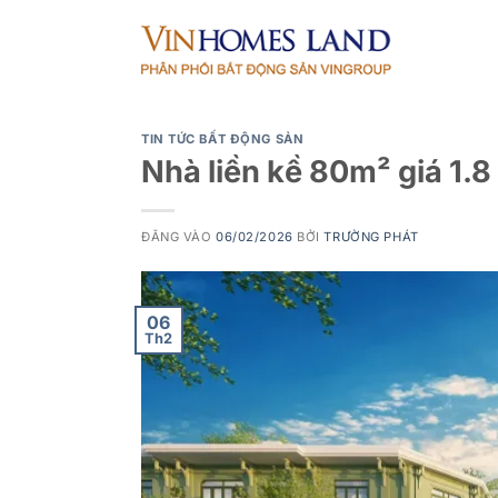
Bỏ
qua
nội
dung
TIN TỨC BẤT ĐỘNG SẢN
Nhà liền kề 80m² giá 1.8
ĐĂNG VÀO
06/02/2026
BỞI
TRƯỜNG PHÁT
06
Th2