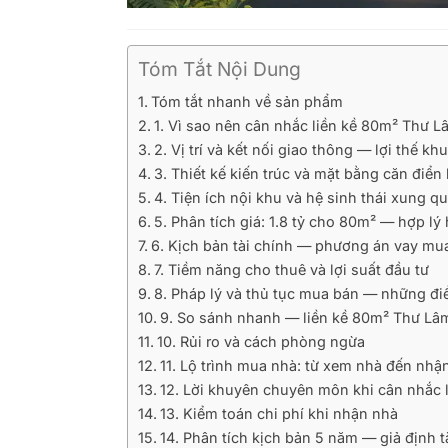
Tóm Tắt Nội Dung
Tóm tắt nhanh về sản phẩm
1. Vì sao nên cân nhắc liền kề 80m² Thư L
2. Vị trí và kết nối giao thông — lợi thế 
3. Thiết kế kiến trúc và mặt bằng căn điển
4. Tiện ích nội khu và hệ sinh thái xung q
5. Phân tích giá: 1.8 tỷ cho 80m² — hợp lý
6. Kịch bản tài chính — phương án vay mu
7. Tiềm năng cho thuê và lợi suất đầu tư
8. Pháp lý và thủ tục mua bán — những điề
9. So sánh nhanh — liền kề 80m² Thư Lâ
10. Rủi ro và cách phòng ngừa
11. Lộ trình mua nhà: từ xem nhà đến nhậ
12. Lời khuyên chuyên môn khi cân nhắc 
13. Kiểm toán chi phí khi nhận nhà
14. Phân tích kịch bản 5 năm — giả định t