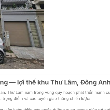
thông — lợi thế khu Thư Lâm, Đông An
ng sản. Thư Lâm nằm trong vùng quy hoạch phát triển mạnh c
 trọng điểm và các tuyến giao thông chiến lược:
ốc: việc hoàn thiện các tuyến đường xung quanh giúp rút ng