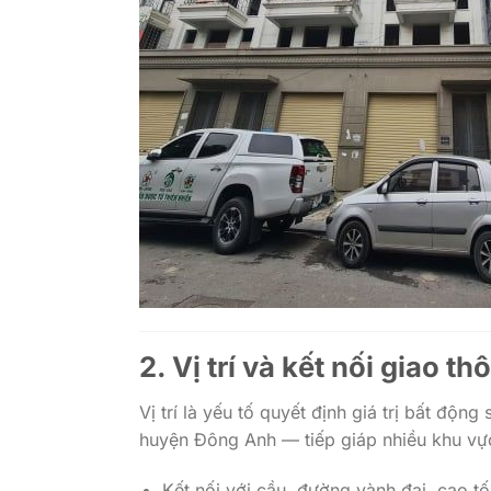
2. Vị trí và kết nối giao 
Vị trí là yếu tố quyết định giá trị bất độ
huyện Đông Anh — tiếp giáp nhiều khu vực
Kết nối với cầu, đường vành đai, cao t