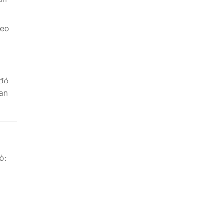
heo
 đó
ban
ỏ: