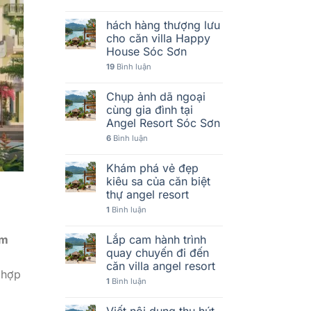
hách hàng thượng lưu
cho căn villa Happy
House Sóc Sơn
19
Bình luận
Chụp ảnh dã ngoại
cùng gia đình tại
Angel Resort Sóc Sơn
6
Bình luận
Khám phá vẻ đẹp
kiêu sa của căn biệt
thự angel resort
1
Bình luận
Lắp cam hành trình
âm
quay chuyến đi đến
căn villa angel resort
 hợp
1
Bình luận
Viết nội dung thu hút