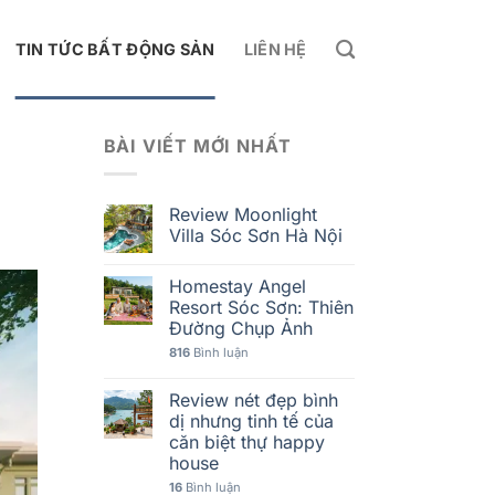
TIN TỨC BẤT ĐỘNG SẢN
LIÊN HỆ
BÀI VIẾT MỚI NHẤT
Review Moonlight
Villa Sóc Sơn Hà Nội
Homestay Angel
Resort Sóc Sơn: Thiên
Đường Chụp Ảnh
816
Bình luận
Review nét đẹp bình
dị nhưng tinh tế của
căn biệt thự happy
house
16
Bình luận