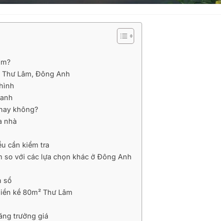
âm?
khu Thư Lâm, Đông Anh
 hình
uanh
 hay không?
a nhà
u cần kiểm tra
m so với các lựa chọn khác ở Đông Anh
n sổ
liền kề 80m² Thư Lâm
ăng trưởng giá