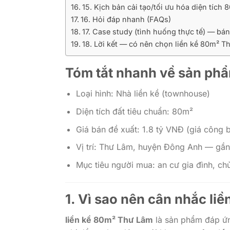
15. Kịch bản cải tạo/tối ưu hóa diện tích 8
16. Hỏi đáp nhanh (FAQs)
17. Case study (tình huống thực tế) — bán
18. Lời kết — có nên chọn liền kề 80m² Th
Tóm tắt nhanh về sản ph
Loại hình: Nhà liền kề (townhouse)
Diện tích đất tiêu chuẩn: 80m²
Giá bán đề xuất: 1.8 tỷ VNĐ (giá công 
Vị trí: Thư Lâm, huyện Đông Anh — gần
Mục tiêu người mua: an cư gia đình, chủ 
1. Vì sao nên cân nhắc
li
liền kề 80m² Thư Lâm
là sản phẩm đáp ứng