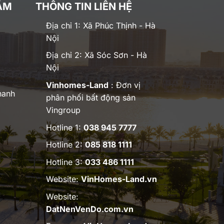
ĂM
THÔNG TIN LIÊN HỆ
Địa chỉ 1: Xã Phúc Thịnh - Hà
Nội
Địa chỉ 2: Xã Sóc Sơn - Hà
Nội
Vinhomes-Land
: Đơn vị
hanh
phân phối bất động sản
Vingroup
Hotline 1:
038 945 7777
Hotline 2:
085 818 1111
Hotline 3:
033 486 1111
Website:
VinHomes-Land.vn
Website:
DatNenVenDo.com.vn