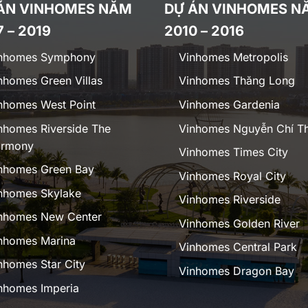
ÁN VINHOMES NĂM
DỰ ÁN VINHOMES N
7 – 2019
2010 – 2016
nhomes Symphony
Vinhomes Metropolis
nhomes Green Villas
Vinhomes Thăng Long
nhomes West Point
Vinhomes Gardenia
nhomes Riverside The
Vinhomes Nguyễn Chí T
rmony
Vinhomes Times City
nhomes Green Bay
Vinhomes Royal City
nhomes Skylake
Vinhomes Riverside
nhomes New Center
Vinhomes Golden River
nhomes Marina
Vinhomes Central Park
nhomes Star City
Vinhomes Dragon Bay
nhomes Imperia