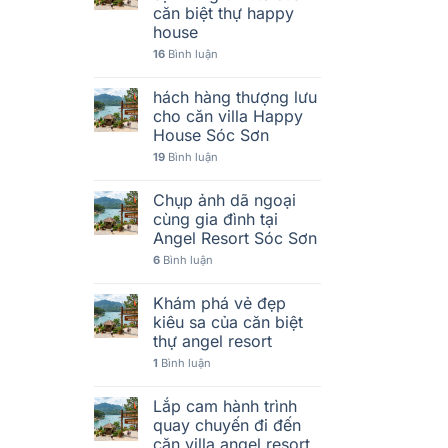
căn biệt thự happy
house
16
Bình luận
hách hàng thượng lưu
cho căn villa Happy
House Sóc Sơn
19
Bình luận
Chụp ảnh dã ngoại
cùng gia đình tại
Angel Resort Sóc Sơn
6
Bình luận
Khám phá vẻ đẹp
kiêu sa của căn biệt
thự angel resort
1
Bình luận
Lắp cam hành trình
quay chuyến đi đến
căn villa angel resort