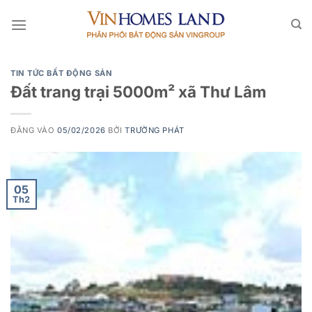
Bỏ
qua
nội
dung
TIN TỨC BẤT ĐỘNG SẢN
Đất trang trại 5000m² xã Thư Lâm
ĐĂNG VÀO
05/02/2026
BỞI
TRƯỜNG PHÁT
05
Th2