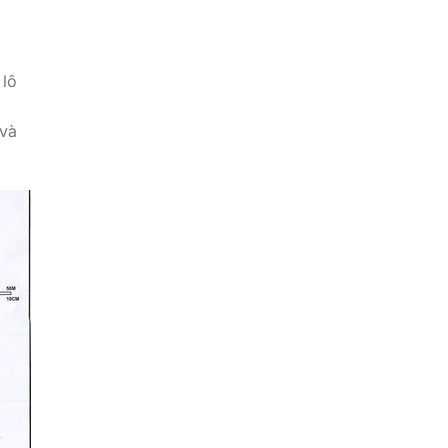
 lô
 và