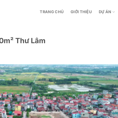
TRANG CHỦ
GIỚI THIỆU
DỰ ÁN
000m² Thư Lâm