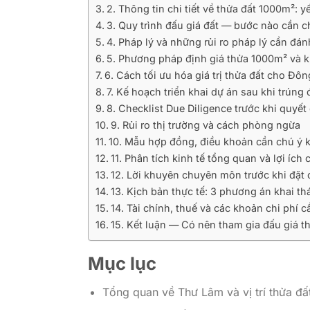
2. Thông tin chi tiết về thửa đất 1000m²: yế
3. Quy trình đấu giá đất — bước nào cần c
4. Pháp lý và những rủi ro pháp lý cần đán
5. Phương pháp định giá thửa 1000m² và k
6. Cách tối ưu hóa giá trị thửa đất cho Đ
7. Kế hoạch triển khai dự án sau khi trúng 
8. Checklist Due Diligence trước khi quyết
9. Rủi ro thị trường và cách phòng ngừa
10. Mẫu hợp đồng, điều khoản cần chú ý kh
11. Phân tích kinh tế tổng quan và lợi í
12. Lời khuyên chuyên môn trước khi đặt 
13. Kịch bản thực tế: 3 phương án khai t
14. Tài chính, thuế và các khoản chi phí 
15. Kết luận — Có nên tham gia đấu giá t
Mục lục
Tổng quan về Thư Lâm và vị trí thửa đấ