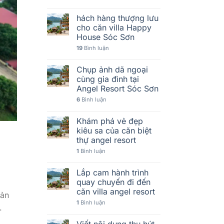
hách hàng thượng lưu
cho căn villa Happy
House Sóc Sơn
19
Bình luận
Chụp ảnh dã ngoại
cùng gia đình tại
Angel Resort Sóc Sơn
6
Bình luận
Khám phá vẻ đẹp
kiêu sa của căn biệt
thự angel resort
1
Bình luận
Lắp cam hành trình
quay chuyến đi đến
căn villa angel resort
uản
1
Bình luận
.
Viết nội dung thu hút