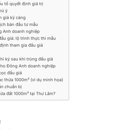
u tố quyết định giá trị
hú ý
h giá kỹ càng
ịch bản đầu tư mẫu
ông Anh doanh nghiệp
đấu giá: lộ trình thực thi mẫu
 định tham gia đấu giá
i ký sau khi trúng đấu giá
ch cho Đông Anh doanh nghiệp
cọc đấu giá
hác thửa 1000m² (ví dụ minh họa)
cần chuẩn bị
hửa đất 1000m² tại Thư Lâm?
t