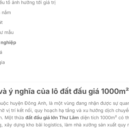
u tố ảnh hưởng tới giá trị
n nắm
át
tư mẫu
 nghiệp
iá
gia
à ý nghĩa của lô đất đấu giá 1000m²
huộc huyện Đông Anh, là một vùng đang nhận được sự qua
ờ vị trí kết nối, quy hoạch hạ tầng và xu hướng dịch chuyể
en. Một thửa
đất đấu giá lớn Thư Lâm
diện tích 1000m² có t
g, xây dựng kho bãi logistics, làm nhà xưởng sản xuất quy