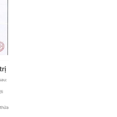
trị
sau:
ới
 thửa