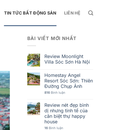
TIN TỨC BẤT ĐỘNG SẢN
LIÊN HỆ
BÀI VIẾT MỚI NHẤT
Review Moonlight
Villa Sóc Sơn Hà Nội
Homestay Angel
Resort Sóc Sơn: Thiên
Đường Chụp Ảnh
816
Bình luận
Review nét đẹp bình
dị nhưng tinh tế của
căn biệt thự happy
house
16
Bình luận