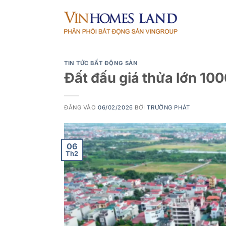
Bỏ
qua
nội
dung
TIN TỨC BẤT ĐỘNG SẢN
Đất đấu giá thửa lớn 1
ĐĂNG VÀO
06/02/2026
BỞI
TRƯỜNG PHÁT
06
Th2