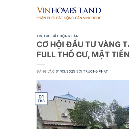
Bỏ
qua
nội
dung
TIN TỨC BẤT ĐỘNG SẢN
CƠ HỘI ĐẦU TƯ VÀNG T
FULL THỔ CƯ, MẶT TIỀN
ĐĂNG VÀO
01/03/2025
BỞI
TRƯỜNG PHÁT
01
Th3