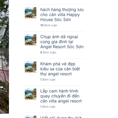
hách hàng thượng lưu
cho căn villa Happy
House Sóc Sơn
19
Bình luận
Chụp ảnh dã ngoại
cùng gia đình tại
Angel Resort Sóc Sơn
6
Bình luận
Khám phá vẻ đẹp
kiêu sa của căn biệt
thự angel resort
1
Bình luận
Lắp cam hành trình
quay chuyến đi đến
căn villa angel resort
1
Bình luận
Viết nội dung thu hút