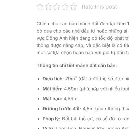
Rate this post
Chính chủ cần bán mảnh đất đẹp tại
Lâm T
bỏ qua cho các nhà đầu tư hoặc những ai
vực Đông Anh hiện đang có tốc độ phát tr
thông được nâng cấp, và đặc biệt là có tiề
một sự lựa chọn hoàn hảo với giá trị đầu 
Thông tin chi tiết mảnh đất cần bán:
Diện tích
: 79m² (đất ở đô thị, sổ đỏ chí
Mặt tiền
: 4,59m (phù hợp với nhiều loạ
Mặt hậu
: 4,59m.
Đường trước đất
: 4,5m (giao thông thuậ
Pháp lý
: Đất full thổ cư, có sổ đỏ rõ r
Vị trí
: Lâm Tiên, Nguyên Khê, Đông Anh