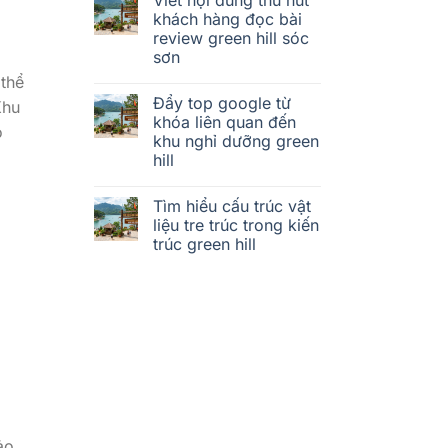
khách hàng đọc bài
review green hill sóc
sơn
 thể
Đẩy top google từ
Khu
khóa liên quan đến
o
khu nghỉ dưỡng green
hill
Tìm hiểu cấu trúc vật
liệu tre trúc trong kiến
trúc green hill
ảo