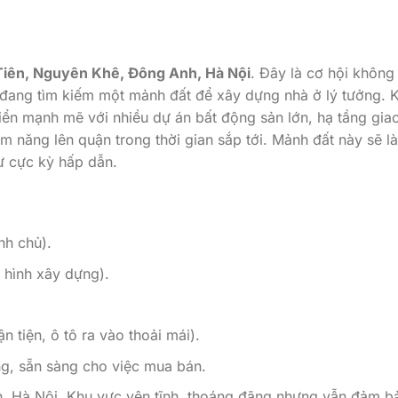
iên, Nguyên Khê, Đông Anh, Hà Nội
. Đây là cơ hội không
 đang tìm kiếm một mảnh đất để xây dựng nhà ở lý tưởng. 
iển mạnh mẽ với nhiều dự án bất động sản lớn, hạ tầng gia
m năng lên quận trong thời gian sắp tới. Mảnh đất này sẽ là
tư cực kỳ hấp dẫn.
nh chủ).
i hình xây dựng).
n tiện, ô tô ra vào thoải mái).
àng, sẵn sàng cho việc mua bán.
, Hà Nội. Khu vực yên tĩnh, thoáng đãng nhưng vẫn đảm b