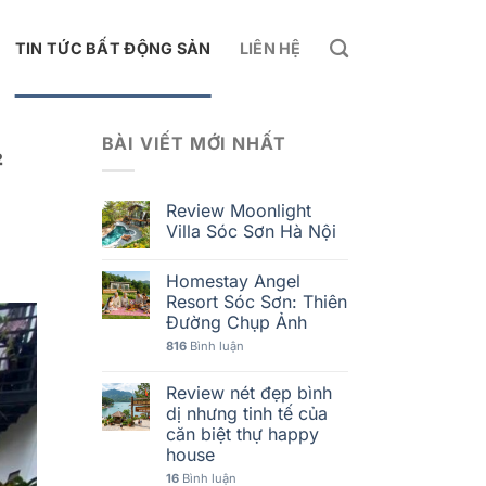
TIN TỨC BẤT ĐỘNG SẢN
LIÊN HỆ
BÀI VIẾT MỚI NHẤT
²
Review Moonlight
Villa Sóc Sơn Hà Nội
Homestay Angel
Resort Sóc Sơn: Thiên
Đường Chụp Ảnh
816
Bình luận
Review nét đẹp bình
dị nhưng tinh tế của
căn biệt thự happy
house
16
Bình luận