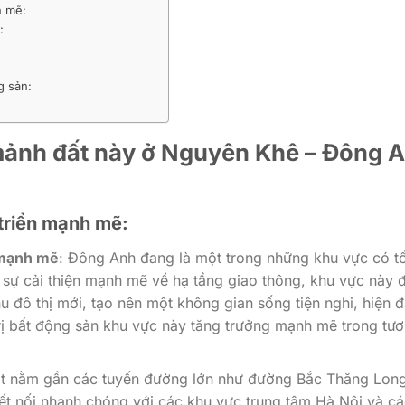
h mẽ:
:
g sản:
mảnh đất này ở Nguyên Khê – Đông 
t triển mạnh mẽ:
 mạnh mẽ
: Đông Anh đang là một trong những khu vực có t
ới sự cải thiện mạnh mẽ về hạ tầng giao thông, khu vực này 
u đô thị mới, tạo nên một không gian sống tiện nghi, hiện đ
trị bất động sản khu vực này tăng trưởng mạnh mẽ trong tư
ất nằm gần các tuyến đường lớn như đường Bắc Thăng Long
ết nối nhanh chóng với các khu vực trung tâm Hà Nội và cá