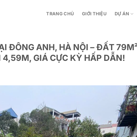
TRANG CHỦ
GIỚI THIỆU
DỰ ÁN
ẠI ĐÔNG ANH, HÀ NỘI – ĐẤT 79M
 4,59M, GIÁ CỰC KỲ HẤP DẪN!