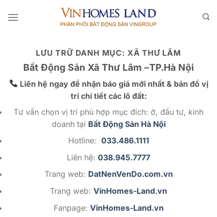
Bỏ
qua
nội
dung
LƯU TRỮ DANH MỤC:
XÃ THƯ LÂM
Bất Động Sản Xã Thư Lâm –TP.Hà Nội
Liên hệ ngay để nhận báo giá mới nhất & bản đồ vị
trí chi tiết các lô đất:
Tư vấn chọn vị trí phù hợp mục đích: ở, đầu tư, kinh
doanh tại
Bất Động Sản Hà Nội
Hotline:
033.486.1111
Liên hệ:
038.945.7777
Trang web:
DatNenVenDo.com.vn
Trang web:
VinHomes-Land.vn
Fanpage:
VinHomes-Land.vn