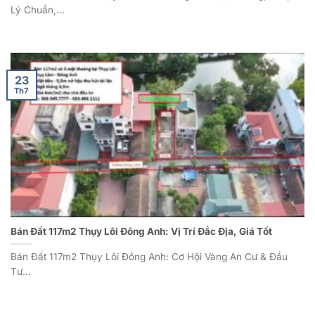
Lý Chuẩn,...
23
Th7
Bán Đất 117m2 Thụy Lôi Đông Anh: Vị Trí Đắc Địa, Giá Tốt
Bán Đất 117m2 Thụy Lôi Đông Anh: Cơ Hội Vàng An Cư & Đầu
Tư...