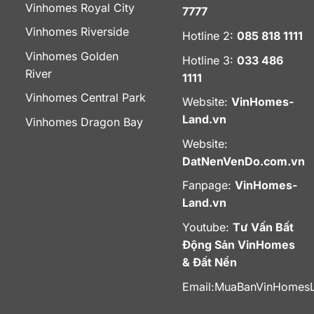
Vinhomes Royal City
7777
Vinhomes Riverside
Hotline 2:
085 818 1111
Vinhomes Golden
Hotline 3:
033 486
River
1111
Vinhomes Central Park
Website:
VinHomes-
Land.vn
Vinhomes Dragon Bay
Website:
DatNenVenDo.com.vn
Fanpage:
VinHomes-
Land.vn
Youtube:
Tư Vấn Bất
Động Sản VinHomes
& Đất Nền
Email:
MuaBanVinHomes