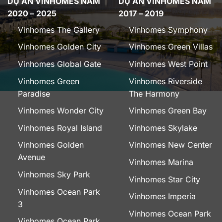
DỰ ÁN VINHOMES NĂM
DỰ ÁN VINHOMES NĂM
2020 – 2025
2017 – 2019
Vinhomes The Gallery
Vinhomes Symphony
Vinhomes Golden City
Vinhomes Green Villas
Vinhomes Global Gate
Vinhomes West Point
Vinhomes Green
Vinhomes Riverside
Paradise
The Harmony
Vinhomes Wonder City
Vinhomes Green Bay
Vinhomes Royal Island
Vinhomes Skylake
Vinhomes Golden
Vinhomes New Center
Avenue
Vinhomes Marina
Vinhomes Sky Park
Vinhomes Star City
Vinhomes Ocean Park
Vinhomes Imperia
3
Vinhomes Ocean Park
Vinhomes Ocean Park