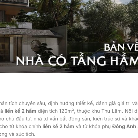
phân tích chuyên sâu, định hướng thiết kế, đánh giá giá trị và
hà
liền kề 2 hầm
diện tích 120m², thuộc khu Thư Lâm. Nội 
ho chủ đầu tư, nhà tư vấn bất động sản, kiến trúc sư và khá
 cho từ khóa chính
liền kề 2 hầm
và từ khóa phụ
Đông Anh 
ọng và súc tích.