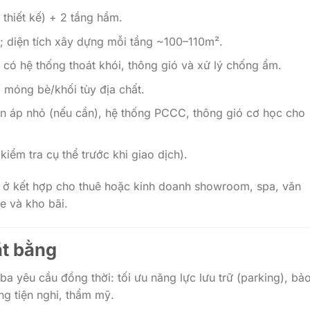
 thiết kế) + 2 tầng hầm.
; diện tích xây dựng mỗi tầng ~100–110m².
 có hệ thống thoát khói, thông gió và xử lý chống ẩm.
, móng bè/khối tùy địa chất.
ến áp nhỏ (nếu cần), hệ thống PCCC, thông gió cơ học cho
kiểm tra cụ thể trước khi giao dịch).
ể ở kết hợp cho thuê hoặc kinh doanh showroom, spa, văn
e và kho bãi.
ặt bằng
ba yêu cầu đồng thời: tối ưu năng lực lưu trữ (parking), bả
ng tiện nghi, thẩm mỹ.