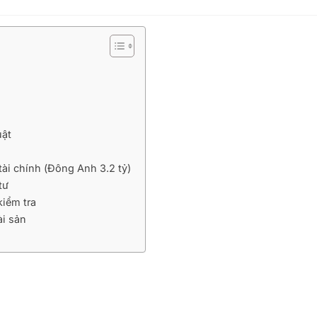
uật
tài chính (Đông Anh 3.2 tỷ)
tư
kiểm tra
ài sản