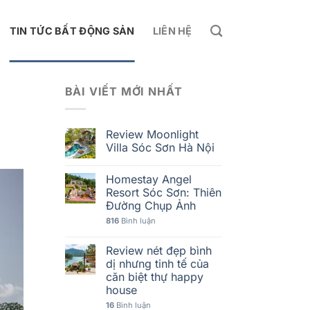
TIN TỨC BẤT ĐỘNG SẢN
LIÊN HỆ
BÀI VIẾT MỚI NHẤT
Review Moonlight
Villa Sóc Sơn Hà Nội
Homestay Angel
Resort Sóc Sơn: Thiên
Đường Chụp Ảnh
816
Bình luận
Review nét đẹp bình
dị nhưng tinh tế của
căn biệt thự happy
house
16
Bình luận