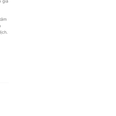
o gia
 tâm
a
dịch.