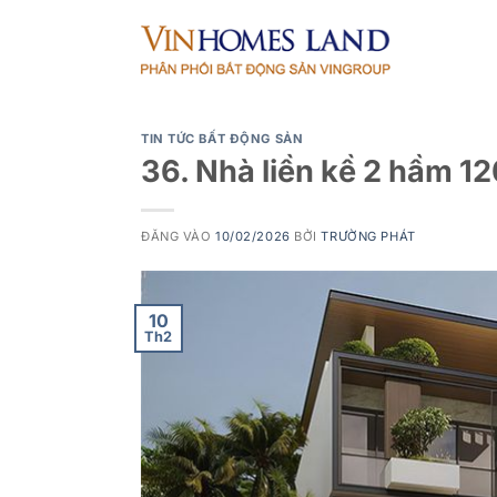
Bỏ
qua
nội
dung
TIN TỨC BẤT ĐỘNG SẢN
36. Nhà liền kề 2 hầm 
ĐĂNG VÀO
10/02/2026
BỞI
TRƯỜNG PHÁT
10
Th2