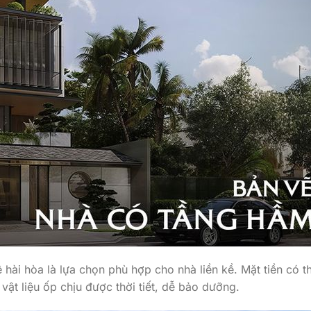
ệ hài hòa là lựa chọn phù hợp cho nhà liền kề. Mặt tiền có t
 vật liệu ốp chịu được thời tiết, dễ bảo dưỡng.