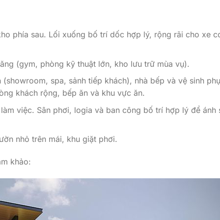
ho phía sau. Lối xuống bố trí dốc hợp lý, rộng rãi cho xe c
ng (gym, phòng kỹ thuật lớn, kho lưu trữ mùa vụ).
h (showroom, spa, sảnh tiếp khách), nhà bếp và vệ sinh ph
hòng khách rộng, bếp ăn và khu vực ăn.
àm việc. Sân phơi, logia và ban công bố trí hợp lý để ánh
ờn nhỏ trên mái, khu giặt phơi.
am khảo: