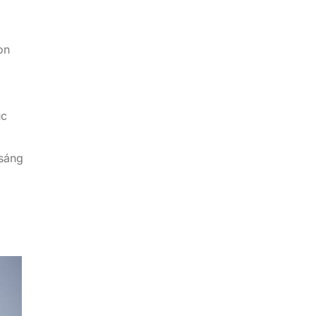
on
ục
 sáng