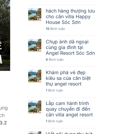
hách hàng thượng lưu
cho căn villa Happy
House Sóc Sơn
19
Bình luận
Chụp ảnh dã ngoại
cùng gia đình tại
Angel Resort Sóc Sơn
6
Bình luận
Khám phá vẻ đẹp
kiêu sa của căn biệt
thự angel resort
1
Bình luận
Lắp cam hành trình
dung
quay chuyến đi đến
căn villa angel resort
ch
1
Bình luận
3.2
Viết nội dung thu hút