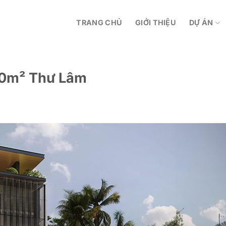
TRANG CHỦ
GIỚI THIỆU
DỰ ÁN
120m² Thư Lâm