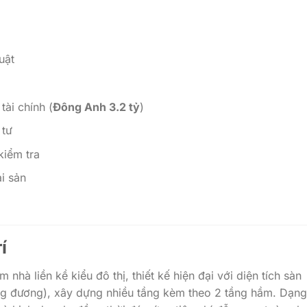
uật
tài chính (
Đông Anh 3.2 tỷ
)
 tư
kiểm tra
ài sản
í
hà liền kề kiểu đô thị, thiết kế hiện đại với diện tích sàn
g đương), xây dựng nhiều tầng kèm theo 2 tầng hầm. Dạng